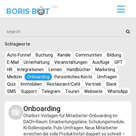
beta
BORIS B
T
Schlagworte
Auto-Funnel
Buchung
Kanäle
Communities
Bildung
E-Mail
Unterhaltung
Veranstaltungen
Ausflüge
GPT
HR
Integrationen
Lernen
Handbücher
Marketing
Medizin
Onboarding
Persönliches Konto
Umfragen
Quiz
Immobilien
Restaurant/Café
Vertrieb
Slack
SMS
Support
Telegram
Touren
Webseite
WhatsApp
Onboarding
Chatbot-Vorlagen für Mitarbeiter-Onboarding im
DACH-Raum: Einarbeitungspläne, Schulungsmodule,
KI-Rollenspiele, Puls-Umfragen. Neue Mitarbeiter
erreichen die volle Produktivität doppelt so schnell —