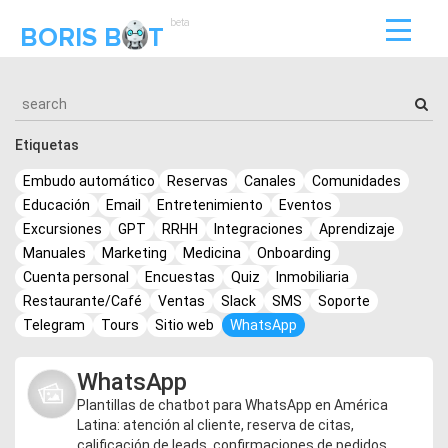
beta
BORIS B
T
Etiquetas
Embudo automático
Reservas
Canales
Comunidades
Educación
Email
Entretenimiento
Eventos
Excursiones
GPT
RRHH
Integraciones
Aprendizaje
Manuales
Marketing
Medicina
Onboarding
Cuenta personal
Encuestas
Quiz
Inmobiliaria
Restaurante/Café
Ventas
Slack
SMS
Soporte
Telegram
Tours
Sitio web
WhatsApp
WhatsApp
Plantillas de chatbot para WhatsApp en América
Latina: atención al cliente, reserva de citas,
calificación de leads, confirmaciones de pedidos.