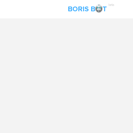
beta
BORIS B
T