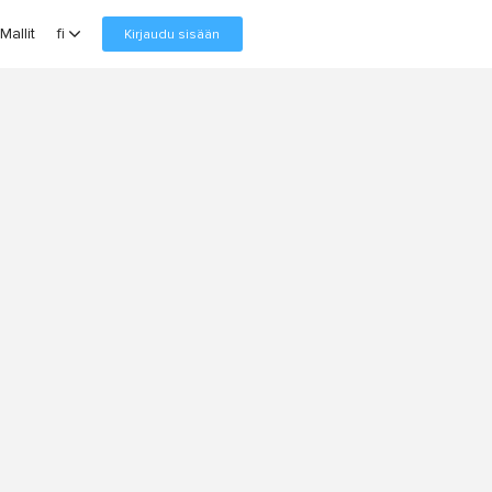
Mallit
fi
Kirjaudu sisään