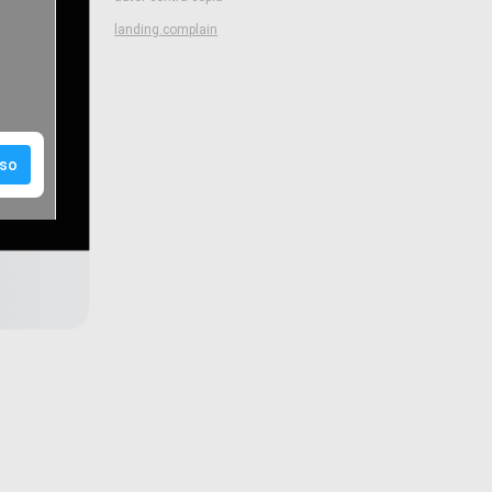
landing.complain
so