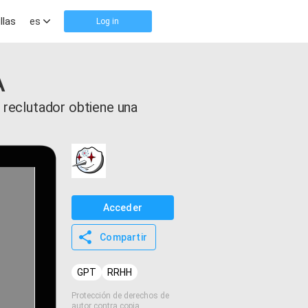
llas
es
Log in
A
reclutador obtiene una
Acceder
Compartir
GPT
RRHH
Protección de derechos de
autor contra copia