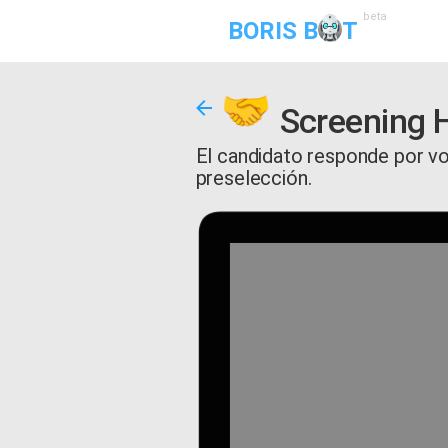
beta
BORIS B
T
Screening H
El candidato responde por v
preselección.