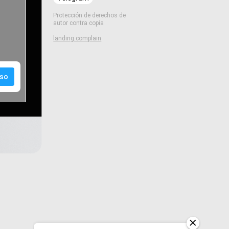
Protección de derechos de
autor contra copia
landing.complain
so