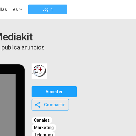
llas
es
Log in
Mediakit
 publica anuncios
Acceder
Compartir
Canales
Marketing
Telegram