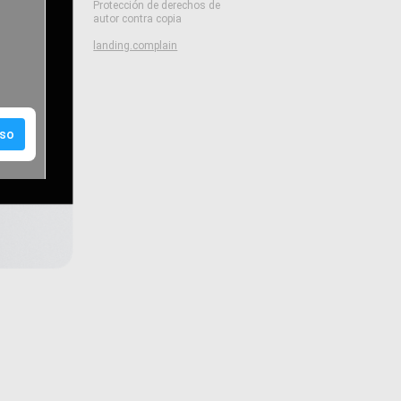
Protección de derechos de
autor contra copia
landing.complain
so