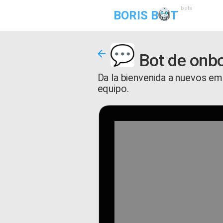
beta
BORIS B
T
Bot de onbo
Da la bienvenida a nuevos emp
equipo.