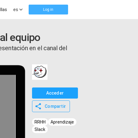
llas
es
Log in
al equipo
esentación en el canal del
Acceder
Compartir
RRHH
Aprendizaje
Slack